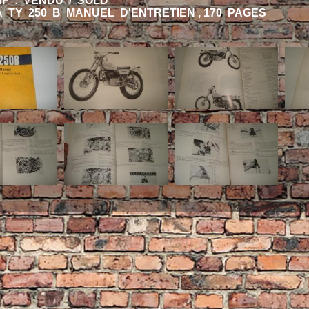
HF : VENDU / SOLD
 TY 250 B MANUEL D'ENTRETIEN , 170 PAGES