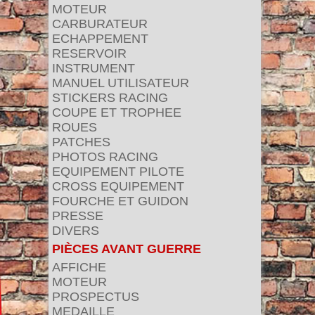
MOTEUR
CARBURATEUR
ECHAPPEMENT
RESERVOIR
INSTRUMENT
MANUEL UTILISATEUR
STICKERS RACING
COUPE ET TROPHEE
ROUES
PATCHES
PHOTOS RACING
EQUIPEMENT PILOTE
CROSS EQUIPEMENT
FOURCHE ET GUIDON
PRESSE
DIVERS
PIÈCES AVANT GUERRE
AFFICHE
MOTEUR
PROSPECTUS
MEDAILLE