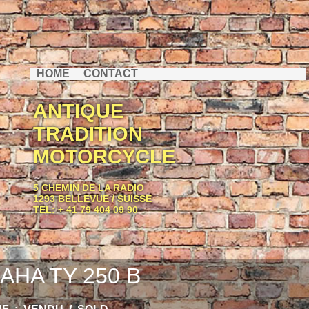
HOME
CONTACT
ANTIQUE
TRADITION
MOTORCYCLE
5 CHEMIN DE LA RADIO
1293 BELLEVUE / SUISSE
TEL: + 41 79 404 09 90
AHA TY 250 B