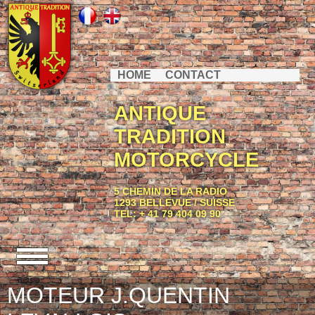
HOME
CONTACT
ANTIQUE
TRADITION
MOTORCYCLE
5 CHEMIN DE LA RADIO
1293 BELLEVUE / SUISSE
TEL: + 41 79 404 09 90
MOTEUR J.QUENTIN