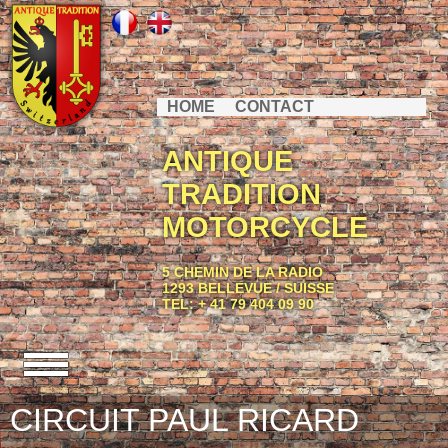
HOME
CONTACT
ANTIQUE
TRADITION
MOTORCYCLE
5 CHEMIN DE LA RADIO
1293 BELLEVUE / SUISSE
TEL: + 41 79 404 09 90
CIRCUIT PAUL RICARD