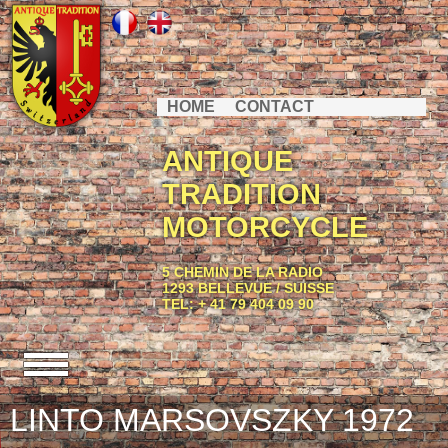
HOME
CONTACT
ANTIQUE
TRADITION
MOTORCYCLE
5 CHEMIN DE LA RADIO
1293 BELLEVUE / SUISSE
TEL: + 41 79 404 09 90
LINTO MARSOVSZKY 1972